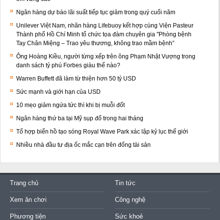
Ngân hàng dự báo lãi suất tiếp tục giảm trong quý cuối năm
Unilever Việt Nam, nhãn hàng Lifebuoy kết hợp cùng Viện Pasteur
Thành phố Hồ Chí Minh tổ chức tọa đàm chuyên gia "Phòng bệnh
Tay Chân Miệng – Trao yêu thương, không trao mầm bệnh”
Ông Hoàng Kiều, người từng xếp trên ông Phạm Nhật Vượng trong
danh sách tỷ phú Forbes giàu thế nào?
Warren Buffett đã làm từ thiện hơn 50 tỷ USD
Sức mạnh và giới hạn của USD
10 mẹo giảm ngứa tức thì khi bị muỗi đốt
Ngân hàng thứ ba tại Mỹ sụp đổ trong hai tháng
Tổ hợp biển hồ tạo sóng Royal Wave Park xác lập kỷ lục thế giới
Nhiều nhà đầu tư địa ốc mắc cạn trên đống tài sản
Trang chủ
Tin tức
Xem ăn chơi
Công nghệ
Phương tiện
Sức khoẻ