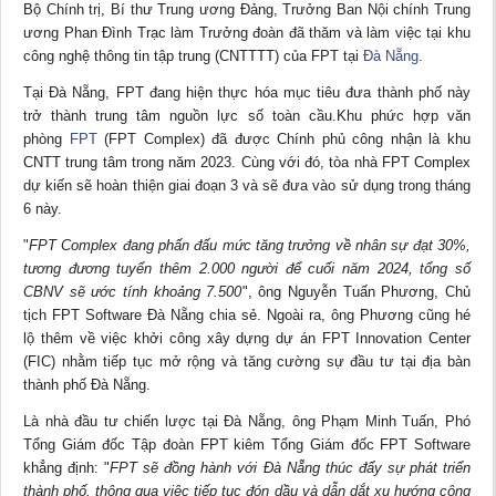
Bộ Chính trị, Bí thư Trung ương Đảng, Trưởng Ban Nội chính Trung
ương Phan Đình Trạc làm Trưởng đoàn đã thăm và làm việc tại khu
công nghệ thông tin tập trung (CNTTTT) của FPT tại
Đà Nẵng
.
Tại Đà Nẵng, FPT đang hiện thực hóa mục tiêu đưa thành phố này
trở thành trung tâm nguồn lực số toàn cầu.Khu phức hợp văn
phòng
FPT
(FPT Complex) đã được Chính phủ công nhận là khu
CNTT trung tâm trong năm 2023. Cùng với đó, tòa nhà FPT Complex
dự kiến sẽ hoàn thiện giai đoạn 3 và sẽ đưa vào sử dụng trong tháng
6 này.
"
FPT Complex đang phấn đấu mức tăng trưởng về nhân sự đạt 30%,
tương đương tuyển thêm 2.000 người để cuối năm 2024, tổng số
CBNV sẽ ước tính khoảng 7.500
", ông Nguyễn Tuấn Phương, Chủ
tịch FPT Software Đà Nẵng
chia sẻ
. Ngoài ra, ông Phương cũng hé
lộ thêm về việc khởi công xây dựng dự án FPT Innovation Center
(FIC) nhằm tiếp tục mở rộng và tăng cường sự đầu tư tại địa bàn
thành phố Đà Nẵng.
Là nhà đầu tư chiến lược tại Đà Nẵng, ông Phạm Minh Tuấn, Phó
Tổng Giám đốc Tập đoàn FPT kiêm Tổng Giám đốc FPT Software
khẳng định: "
FPT sẽ đồng hành với Đà Nẵng thúc đẩy sự phát triển
thành phố, thông qua việc tiếp tục đón dầu và dẫn dắt xu hướng công