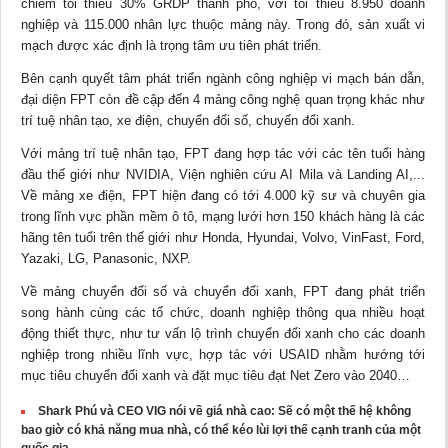
chiếm tối thiểu 30% GRDP thành phố, với tối thiểu 8.950 doanh
nghiệp và 115.000 nhân lực thuộc mảng này. Trong đó, sản xuất vi
mạch được xác định là trọng tâm ưu tiên phát triển.
Bên cạnh quyết tâm phát triển ngành công nghiệp vi mạch bán dẫn,
đại diện FPT còn đề cập đến 4 mảng công nghệ quan trọng khác như
trí tuệ nhân tạo, xe điện, chuyển đổi số, chuyển đổi xanh.
Với mảng trí tuệ nhân tạo, FPT đang hợp tác với các tên tuổi hàng
đầu thế giới như NVIDIA, Viện nghiên cứu AI Mila và Landing AI,...
Về mảng xe điện, FPT hiện đang có tới 4.000 kỹ sư và chuyên gia
trong lĩnh vực phần mềm ô tô, mạng lưới hơn 150 khách hàng là các
hãng tên tuổi trên thế giới như Honda, Hyundai, Volvo, VinFast, Ford,
Yazaki, LG, Panasonic, NXP.
Về mảng chuyển đổi số và chuyển đổi xanh, FPT đang phát triển
song hành cùng các tổ chức, doanh nghiệp thông qua nhiều hoạt
động thiết thực, như
tư vấn
lộ trình chuyển đổi xanh cho các doanh
nghiệp trong nhiều lĩnh vực, hợp tác với USAID nhằm hướng tới
mục tiêu chuyển đổi xanh và đặt mục tiêu đạt Net Zero vào 2040…
Shark Phú và CEO VIG nói về giá nhà cao: Sẽ có một thế hệ không
bao giờ có khả năng mua nhà, có thể kéo lùi lợi thế cạnh tranh của một