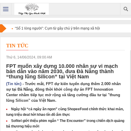
“Số 1 lòng người”: Cụm từ gây chú ý trên mạng xã hội
TIN TỨC
Thứ 6, 14/06/2024, 09:00 AM
FPT muốn xây dựng 10.000 nhân sự vi mạch
bán dẫn vào năm 2030, đưa Đà Nẵng thành
“thung lũng Silicon” tại Việt Nam
(Tin tức)
- Trước mắt, FPT dự kiến tuyển dụng thêm 2.000 nhân
sự tại Đà Nẵng, đồng thời khởi công dự án FPT Innovation
Center nhằm tiếp tục mở rộng và tăng cường đầu tư tại "thung
lũng Silicon" của Việt Nam.
Ngày hội “cả ngày ăn ngon” cùng ShopeeFood chính thức khai màn,
tung triệu deal hời khao tín đồ ẩm thực
Sofitel giới thiệu phim ngắn “ The Encounter” trong chiến dịch quảng
bá thương hiệu mới