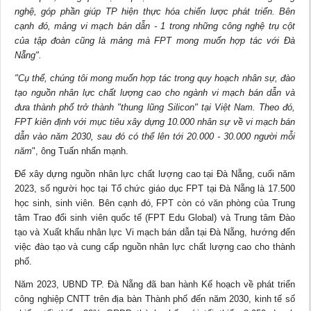
nghệ, góp phần giúp TP hiện thực hóa chiến lược phát triển. Bên
cạnh đó, mảng vi mạch bán dẫn - 1 trong những công nghệ trụ cột
của tập đoàn cũng là mảng mà FPT mong muốn hợp tác với Đà
Nẵng".
"Cụ thể, chúng tôi mong muốn hợp tác trong quy hoạch nhân sự, đào
tạo nguồn nhân lực chất lượng cao cho ngành vi mạch bán dẫn và
đưa thành phố trở thành "thung lũng Silicon" tại Việt Nam. Theo đó,
FPT kiên định với mục tiêu xây dựng 10.000 nhân sự về vi mạch bán
dẫn vào năm 2030, sau đó có thể lên tới 20.000 - 30.000 người mỗi
năm
", ông Tuấn nhấn mạnh.
Để xây dựng nguồn nhân lực chất lượng cao tại Đà Nẵng, cuối năm
2023, số người học tại Tổ chức giáo dục FPT tại Đà Nẵng là 17.500
học sinh, sinh viên. Bên cạnh đó, FPT còn có văn phòng của Trung
tâm Trao đổi sinh viên quốc tế (FPT Edu Global) và Trung tâm Đào
tạo và Xuất khẩu nhân lực Vi mạch bán dẫn tại Đà Nẵng, hướng đến
việc đào tạo và cung cấp nguồn nhân lực chất lượng cao cho thành
phố.
Năm 2023, UBND TP. Đà Nẵng đã ban hành Kế hoạch về phát triển
công nghiệp CNTT trên địa bàn Thành phố đến năm 2030,
kinh tế
số