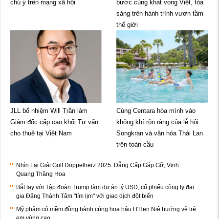
chú ý trên mạng xã hội
bước cùng khát vọng Việt, tỏa
sáng trên hành trình vươn tầm
thế giới
JLL bổ nhiệm Will Trần làm
Cùng Centara hòa mình vào
Giám đốc cấp cao khối Tư vấn
không khí rộn ràng của lễ hội
cho thuê tại Việt Nam
Songkran và văn hóa Thái Lan
trên toàn cầu
Nhìn Lại Giải Golf Doppelherz 2025: Đẳng Cấp Gặp Gỡ, Vinh
Quang Thăng Hoa
Bắt tay với Tập đoàn Trump làm dự án tỷ USD, cổ phiếu công ty đại
gia Đặng Thành Tâm "tím lịm" với giao dịch đột biến
Mỹ phẩm cỏ mềm đồng hành cùng hoa hậu H'Hen Niê hướng về trẻ
em vùng cao